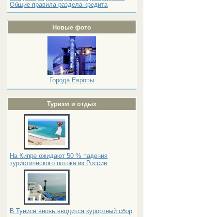
Общие правила раздела кредита
Новые фото
Города Европы
Туризм и отдых
На Кипре ожидают 50 % падения
туристического потока из России
В Тунисе вновь вводится курортный сбор