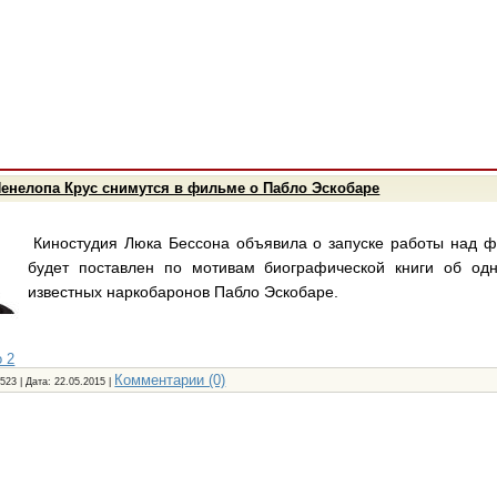
Пенелопа Крус снимутся в фильме о Пабло Эскобаре
Киностудия Люка Бессона объявила о запуске работы над 
будет поставлен по мотивам биографической книги об од
известных наркобаронов Пабло Эскобаре.
 2
Комментарии (0)
523 | Дата:
22.05.2015
|