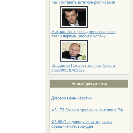
Как составить штатное расписание
Михаил Прохоров: джинсы-варенки
стали первым шагом к успеху
Владимир Потанин: ценные бумаги
приводят к успеху
Новые документы
Договор мены квартир
ФЗ 173 Закон о трудовых пенсиях в РФ
ФЗ 66 О садоводческих и дачных
объединениях граждан