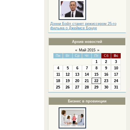
Дэнни Бойл станет режиссером 25-го
фильма о Джеймсе Бонде
Архив новостей
«
Май 2015
»
Пн
Вт
Ср
Чт
Пт
Сб
Вс
1
2
3
4
5
6
7
8
9
10
11
12
13
14
15
16
17
18
19
20
21
22
23
24
25
26
27
28
29
30
31
Бизнес в провинции