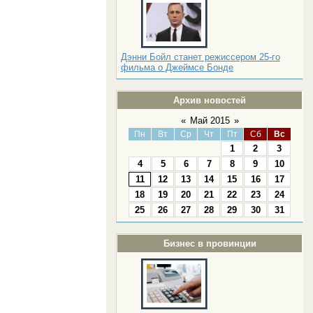
Дэнни Бойл станет режиссером 25-го
фильма о Джеймсе Бонде
Архив новостей
«
Май 2015
»
Пн
Вт
Ср
Чт
Пт
Сб
Вс
1
2
3
4
5
6
7
8
9
10
11
12
13
14
15
16
17
18
19
20
21
22
23
24
25
26
27
28
29
30
31
Бизнес в провинции