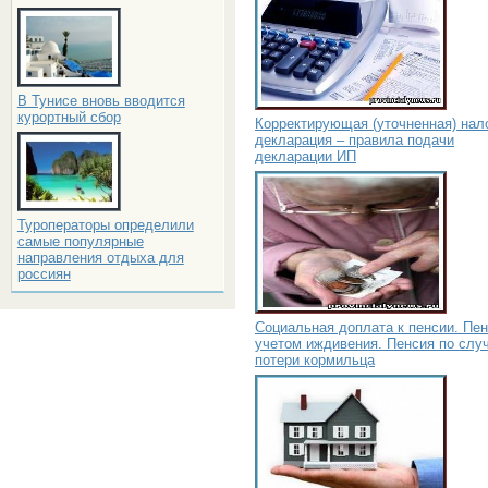
В Тунисе вновь вводится
курортный сбор
Корректирующая (уточненная) нал
декларация – правила подачи
декларации ИП
Туроператоры определили
самые популярные
направления отдыха для
россиян
Социальная доплата к пенсии. Пен
учетом иждивения. Пенсия по слу
потери кормильца