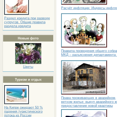
Расчёт инфляции. Индексы инфля
Раздел кредита при разводе
супругов. Общие правила
раздела кредита
Новые фото
Правила проведения общего собр
МКД – разъяснения департамента
Цветы
Туризм и отдых
Права проживающих в аварийном,
ветхом жилье: выкуп аварийного ж
предоставление новой квартиры
На Кипре ожидают 50 %
падения туристического
потока из России