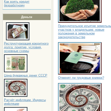
Как взять кредит
безработному
Деньги
Принудительное изъятие земельн
участков у владельцев: новые
положения в земельном
законодательстве
Реструктуризация кредитного
долга: понятие, условия,
основные схемы
Цена бумажных денег СССР
Отменят ли трудовые книжки?
Расчёт инфляции. Индексы
инфляции