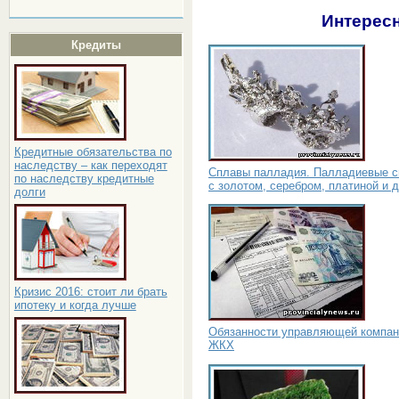
Интересн
Кредиты
Кредитные обязательства по
наследству – как переходят
Сплавы палладия. Палладиевые 
по наследству кредитные
с золотом, серебром, платиной и 
долги
Кризис 2016: стоит ли брать
ипотеку и когда лучше
Обязанности управляющей компан
ЖКХ