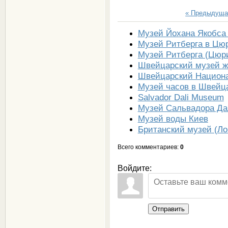
« Предыдуща
Музей Йохана Якобса
Музей Ритберга в Цю
Музей Ритберга (Цюр
Швейцарский музей ж
Швейцарский Национ
Музей часов в Швейц
Salvador Dali Museum
Музей Сальвадора Да
Музей воды Киев
Британский музей (Ло
Всего комментариев
:
0
Войдите:
Отправить