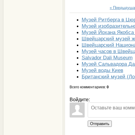
« Предыдуща
Музей Ритберга в Цю
Музей изобразительно
Музей Йохана Якобса
Швейцарский музей ж
Швейцарский Национ
Музей часов в Швейц
Salvador Dali Museum
Музей Сальвадора Да
Музей воды Киев
Британский музей (Ло
Всего комментариев
:
0
Войдите:
Отправить