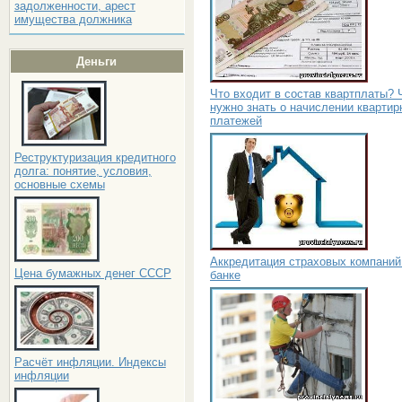
задолженности, арест
имущества должника
Деньги
Что входит в состав квартплаты? 
нужно знать о начислении квартир
платежей
Реструктуризация кредитного
долга: понятие, условия,
основные схемы
Аккредитация страховых компаний
Цена бумажных денег СССР
банке
Расчёт инфляции. Индексы
инфляции