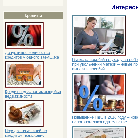
Интересн
Кредиты
Допустимое количество
кредитов у одного заемщика
Выплата пособий по уходу за реб
при увольнении матери – новые п
выплаты пособий
Кредит под залог имеющейся
недвижимости
Повышение НДС в 2018 году – нов
налоговом законодательстве
Порядок взысканий по
кредитам: взыскание