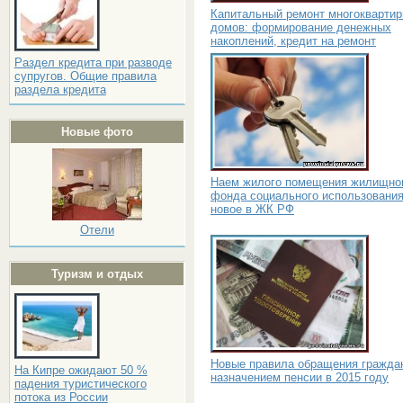
Капитальный ремонт многокварти
домов: формирование денежных
накоплений, кредит на ремонт
Раздел кредита при разводе
супругов. Общие правила
раздела кредита
Новые фото
Наем жилого помещения жилищно
фонда социального использования
новое в ЖК РФ
Отели
Туризм и отдых
Новые правила обращения гражда
На Кипре ожидают 50 %
назначением пенсии в 2015 году
падения туристического
потока из России