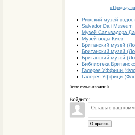
« Предыдуща
Рижский музей водос
Salvador Dali Museum
Музей Сальвадора Да
Музей воды Киев
Британский музей (Ло
Британский музей (Ло
Британский музей (Ло
Библиотека Британско
Галерея Уффици (Фло
Галерея Уффици (Фло
Всего комментариев
:
0
Войдите:
Отправить