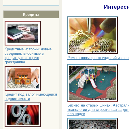
Интересн
Кредиты
Кредитные истории: новые
сведения, вносимые в
Ремонт ювелирных изделий из зол
кредитную историю
гражданина
Кредит под залог имеющейся
недвижимости
Бизнес на старых шинах. Австрал
технологии для строительства дет
площадок