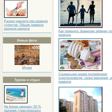
Раздел кредита при разводе
супругов. Общие правила
раздела кредита
Как поменять фамилию ребенку п
развода
Новые фото
Музеи
Социальная норма потребления
электроэнергии: сроки введения, 
Туризм и отдых
правила
На Кипре ожидают 50 %
падения туристического