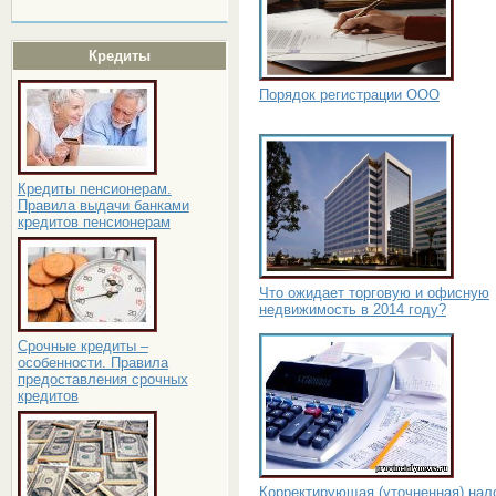
Кредиты
Порядок регистрации ООО
Кредиты пенсионерам.
Правила выдачи банками
кредитов пенсионерам
Что ожидает торговую и офисную
недвижимость в 2014 году?
Срочные кредиты –
особенности. Правила
предоставления срочных
кредитов
Корректирующая (уточненная) нал