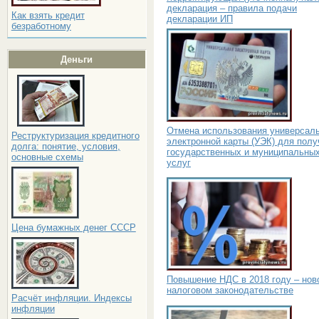
декларация – правила подачи
Как взять кредит
декларации ИП
безработному
Деньги
Отмена использования универсал
Реструктуризация кредитного
электронной карты (УЭК) для полу
долга: понятие, условия,
государственных и муниципальны
основные схемы
услуг
Цена бумажных денег СССР
Повышение НДС в 2018 году – нов
налоговом законодательстве
Расчёт инфляции. Индексы
инфляции