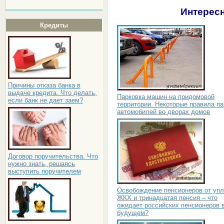
Интересн
Кредиты
Причины отказа банка в
выдаче кредита. Что делать,
Парковка машин на придомовой
если банк не дает заем?
территории. Некоторые правила па
автомобилей во дворах домов
Договор поручительства. Что
нужно знать, решаясь
выступить поручителем
Освобождение пенсионеров от уп
ЖКХ и тринадцатая пенсия – что
ожидает российских пенсионеров 
будущем?