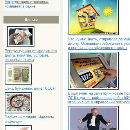
Аккредитация страховых
компаний в банке
Деньги
Что нужно знать, отправляя ребен
школу. Основные требования к ус
и организации обучения в школах
Реструктуризация кредитного
долга: понятие, условия,
основные схемы
Цена бумажных денег СССР
Водителям на заметку – новые пр
2016 года: штраф со скидкой в 50
ограничение в управлении автомо
Расчёт инфляции. Индексы
инфляции