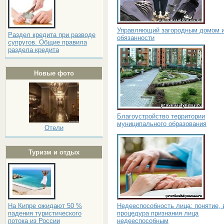
Управляющий загородным домом и
Раздел кредита при разводе
обязанности
супругов. Общие правила
раздела кредита
Новые фото
Благоустройство территории
муниципального образования
Отели
Туризм и отдых
Недееспособность лица: понятие, 
На Кипре ожидают 50 %
процедура признания лица
падения туристического
недееспособным
потока из России