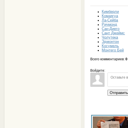
Кимберли
Комаягуа
Ла-Сейба
Ричмонд
Сан-Диего
Сант Джеймс
Чолутека
Эдмонтон
Косумель
Монтего Бей
Всего комментариев
:
0
Войдите:
Отправит