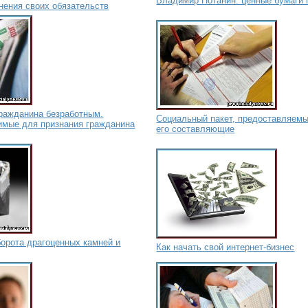
Владимир Потанин: ценные бумаги 
нения своих обязательств
гражданина безработным.
Социальный пакет, предоставляемы
имые для признания гражданина
его составляющие
орота драгоценных камней и
Как начать свой интернет-бизнес