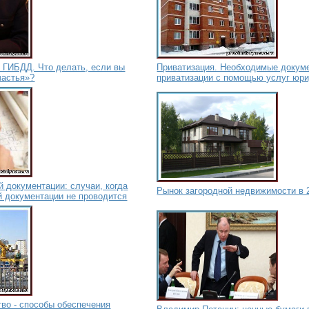
 ГИБДД. Что делать, если вы
Приватизация. Необходимые докум
частья»?
приватизации с помощью услуг юр
й документации: случаи, когда
Рынок загородной недвижимости в 
й документации не проводится
во - способы обеспечения