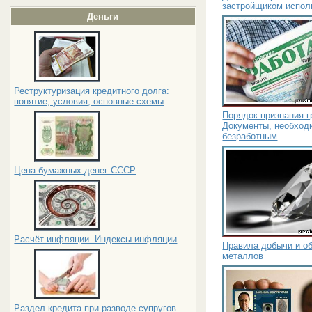
застройщиком испол
Деньги
Реструктуризация кредитного долга:
понятие, условия, основные схемы
Порядок признания 
Документы, необход
безработным
Цена бумажных денег СССР
Расчёт инфляции. Индексы инфляции
Правила добычи и об
металлов
Раздел кредита при разводе супругов.