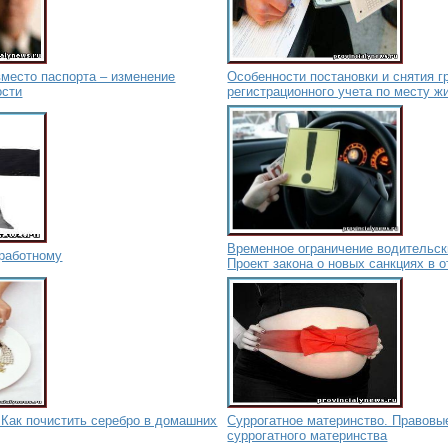
место паспорта – изменение
Особенности постановки и снятия г
ости
регистрационного учета по месту ж
Временное ограничение водительск
зработному
Проект закона о новых санкциях в 
 Как почистить серебро в домашних
Суррогатное материнство. Правовы
суррогатного материнства