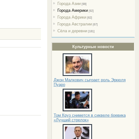
Города Азии
[99]
Города Америки
[92]
Города Африки
[62]
Города Австралии
[67]
Сёла и деревни
[181]
Культурные новости
Джон Малкович сыграет роль Эркюля
Пуаро
Том Круз снимется в сиквеле боевика
«Лучший стрелок»