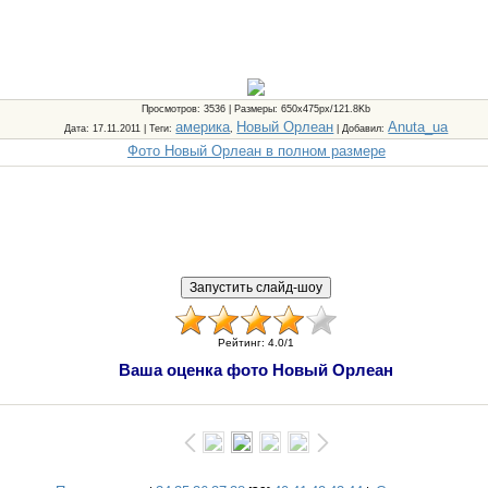
Просмотров
: 3536 |
Размеры
: 650x475px/121.8Kb
америка
Новый Орлеан
Anuta_ua
Дата
: 17.11.2011 |
Теги
:
,
|
Добавил
:
Фото Новый Орлеан в полном размере
Рейтинг
:
4.0
/
1
Ваша оценка фото Новый Орлеан