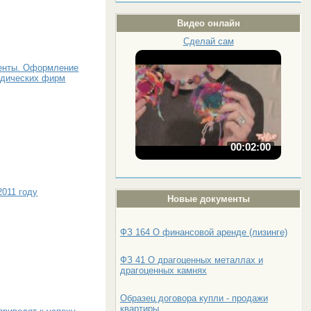
Видео онлайн
Сделай сам
енты. Оформление
идических фирм
00:02:00
2011 году
Новые документы
ФЗ 164 О финансовой аренде (лизинге)
ФЗ 41 О драгоценных металлах и
драгоценных камнях
Образец договора купли - продажи
квартиры