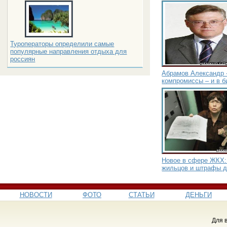
Туроператоры определили самые
популярные направления отдыха для
россиян
Абрамов Александр -
компромиссы – и в б
Новое в сфере ЖКХ:
жильцов и штрафы 
НОВОСТИ
ФОТО
СТАТЬИ
ДЕНЬГИ
Для 