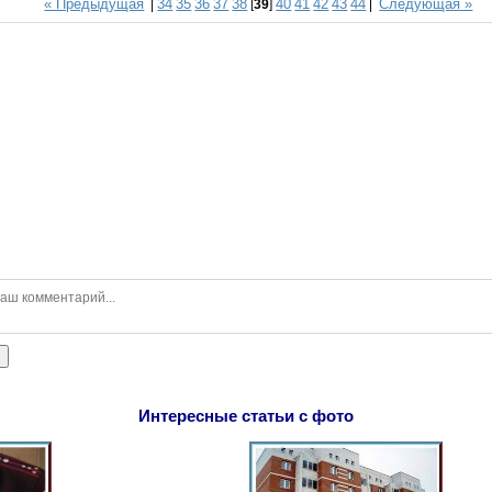
« Предыдущая
34
35
36
37
38
40
41
42
43
44
Следующая »
|
[
39
]
|
ь
Интересные статьи с фото