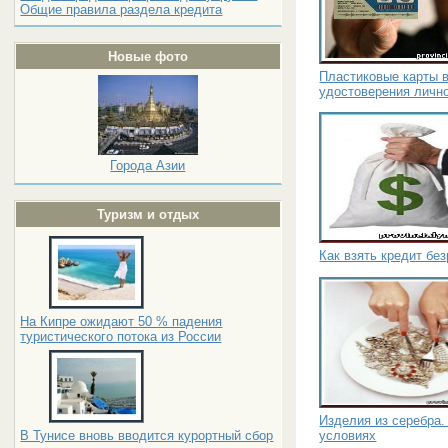
Общие правила раздела кредита
Новые фото
Пластиковые карты в
удостоверения личн
Города Азии
Туризм и отдых
Как взять кредит бе
На Кипре ожидают 50 % падения
туристического потока из России
Изделия из серебра.
условиях
В Тунисе вновь вводится курортный сбор