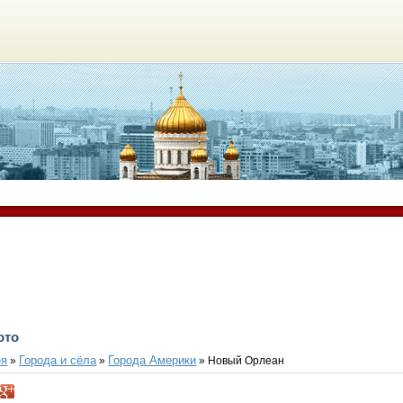
ото
ея
Города и сёла
Города Америки
»
»
» Новый Орлеан