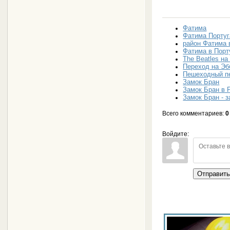
Фатима
Фатима Порту
район Фатима 
Фатима в Порт
The Beatles н
Переход на Эб
Пешеходный пе
Замок Бран
Замок Бран в
Замок Бран - 
Всего комментариев
:
0
Войдите:
Отправит