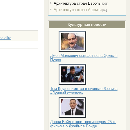
Архитектура стран Европы
[208]
Архитектура стран Африки
[62]
Культурные новости
ncialka
Джон Малкович сыграет роль Эркюля
Пуаро
Том Круз снимется в сиквеле боевика
«Лучший стрелок»
Дэнни Бойл станет режиссером 25-го
фильма о Джеймсе Бонде