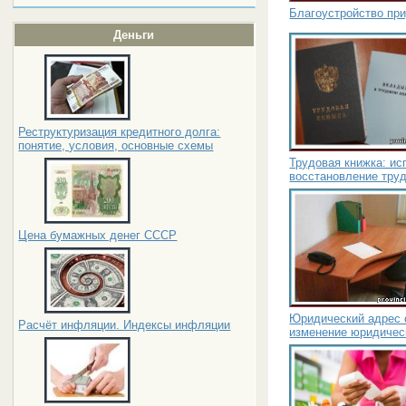
Благоустройство пр
Деньги
Реструктуризация кредитного долга:
понятие, условия, основные схемы
Трудовая книжка: ис
восстановление тру
Цена бумажных денег СССР
Юридический адрес 
Расчёт инфляции. Индексы инфляции
изменение юридичес