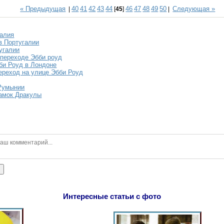
« Предыдущая
40
41
42
43
44
46
47
48
49
50
Следующая »
|
[
45
]
|
галия
в Португалии
угалии
а переходе Эбби роуд
би Роуд в Лондоне
реход на улице Эбби Роуд
 Румынии
замок Дракулы
ь
Интересные статьи с фото