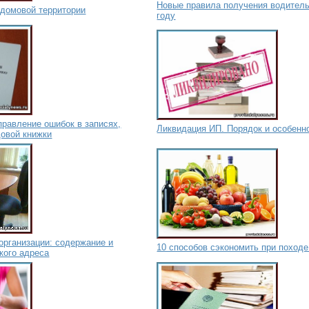
Новые правила получения водитель
идомовой территории
году
правление ошибок в записях,
Ликвидация ИП. Порядок и особенн
довой книжки
организации: содержание и
10 способов сэкономить при походе
кого адреса