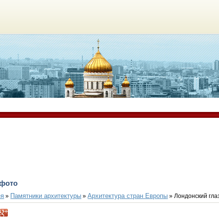
 фото
ея
Памятники архитектуры
Архитектура стран Европы
»
»
» Лондонский гла