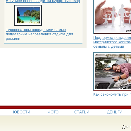
В Тунисе вновь вводится курортный сбор
Туроператоры определили самые
популярные направления отдыха для
Поддержка рождаемо
россиян
материнского капита
семьям с детьми
Как сэкономить при 
НОВОСТИ
ФОТО
СТАТЬИ
ДЕНЬГИ
Для 