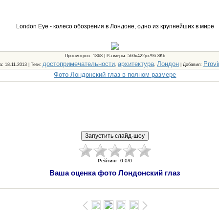
London Eye - колесо обозрения в Лондоне, одно из крупнейших в мире
Просмотров
: 1868 |
Размеры
: 560x422px/96.8Kb
достопримечательности
архитектура
Лондон
Provi
а
: 18.11.2013 |
Теги
:
,
,
|
Добавил
:
Фото Лондонский глаз в полном размере
Рейтинг
:
0.0
/
0
Ваша оценка фото Лондонский глаз