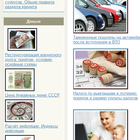
супругов. Общие правила
раздела кредита
Деньги
Таможенные пошлины на автомоб
после вступления в ВТО
Реструктуризация кредитного
долга: понятие, условия,
основные схемы
Налоги по выигрышам в лотерею:
Цена бумажных денег СССР
порядок и размер уплаты налогов
Расчёт инфляции. Индексы
инфляции