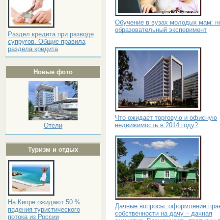
Обучение в вузах молодых мам: н
образовательный эксперимент
Раздел кредита при разводе
супругов. Общие правила
раздела кредита
Новые фото
Что ожидает торговую и офисную
недвижимость в 2014 году?
Отели
Туризм и отдых
На Кипре ожидают 50 %
Дачные вопросы: оформление пра
падения туристического
собственности на дачу – дачная
потока из России