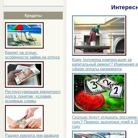
Интересн
Кредиты
Кредит на отдых:
особенности займа на отпуск
Кому положена компенсация за
капитальный ремонт? Изменения в
сфере оплаты капремонта
Реструктуризация кредитного
долга: понятие, условия,
основные схемы
Сколько будут отдыхать россияне 
году? Перенос выходных дней в 2
году
Раздел кредита при разводе