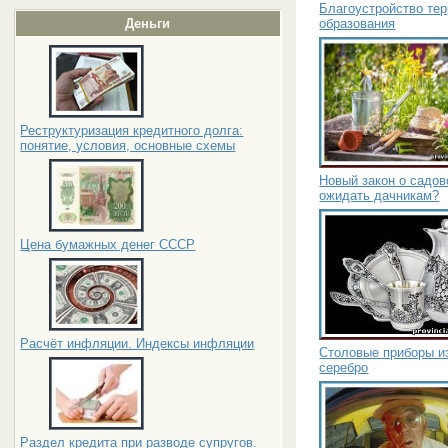
Благоустройство те
образования
Деньги
Реструктуризация кредитного долга:
понятие, условия, основные схемы
Новый закон о садов
ожидать дачникам?
Цена бумажных денег СССР
Расчёт инфляции. Индексы инфляции
Столовые приборы из
серебро
Раздел кредита при разводе супругов.