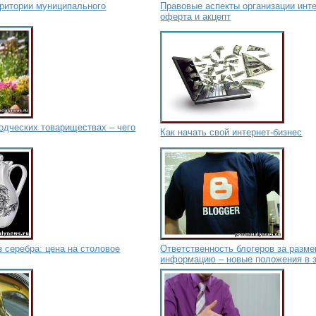
рритории муниципального
Правовые аспекты организации инте
оферта и акцепт
одческих товариществах – чего
Как начать свой интернет-бизнес
 серебра: цена на столовое
Ответственность блогеров за раз
информацию – новые положения в 