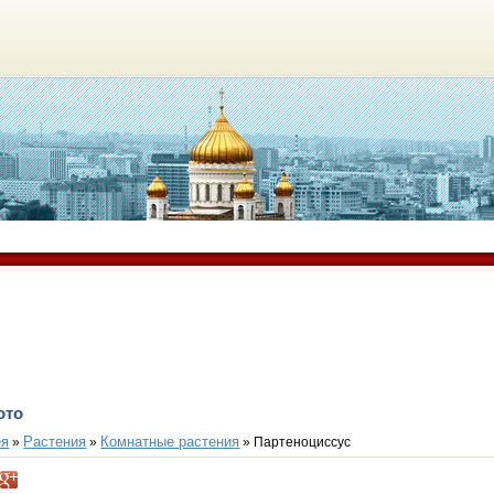
ото
ея
Растения
Комнатные растения
»
»
» Партеноциссус