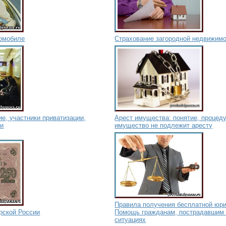
томобиле
Страхование загородной недвижим
ие, участники приватизации,
Арест имущества: понятие, процеду
ии
имущество не подлежит аресту
Правила получения бесплатной юр
рской России
Помощь гражданам, пострадавшим 
ситуациях