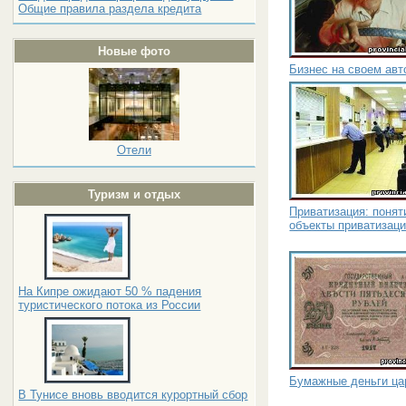
Общие правила раздела кредита
Новые фото
Бизнес на своем ав
Отели
Туризм и отдых
Приватизация: понят
объекты приватизац
На Кипре ожидают 50 % падения
туристического потока из России
Бумажные деньги ца
В Тунисе вновь вводится курортный сбор