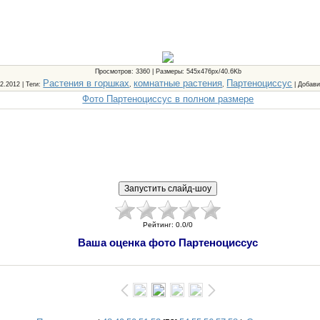
Просмотров
: 3360 |
Размеры
: 545x476px/40.6Kb
Растения в горшках
комнатные растения
Партеноциссус
12.2012 |
Теги
:
,
,
|
Добав
Фото Партеноциссус в полном размере
Рейтинг
:
0.0
/
0
Ваша оценка фото Партеноциссус