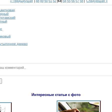
« Предыдущая
48
49
50
51
52
54
55
56
57
58
Следующая »
|
[
53
]
|
цветковая
идный
потамский
атный
юс
ликовый
бутылочное дерево
ь
Интересные статьи с фото