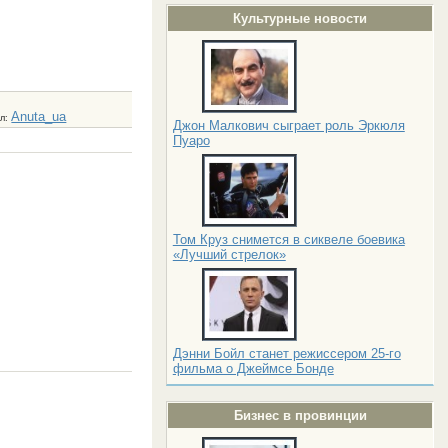
Культурные новости
Anuta_ua
ил
:
Джон Малкович сыграет роль Эркюля
Пуаро
Том Круз снимется в сиквеле боевика
«Лучший стрелок»
Дэнни Бойл станет режиссером 25-го
фильма о Джеймсе Бонде
Бизнес в провинции