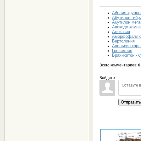
Абелия крупно
Абутилон гибр
Абутилон мега
Авокадо комн
Алоказия
Аморфофалл
Бертолония
Апельсин кар
Гревиллея
Брахихитон - 
Всего комментариев
:
0
Войдите:
Отправит