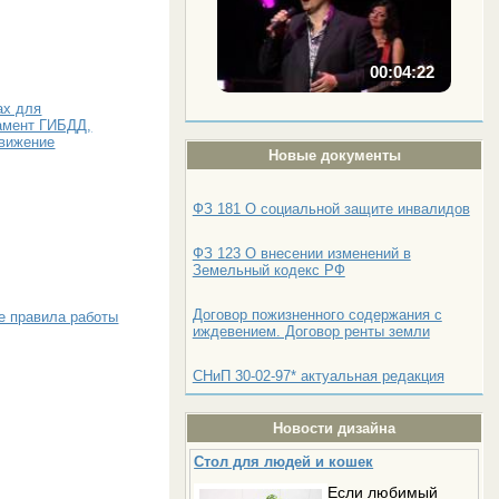
00:04:22
ах для
амент ГИБДД,
движение
Новые документы
ФЗ 181 О социальной защите инвалидов
ФЗ 123 О внесении изменений в
Земельный кодекс РФ
Договор пожизненного содержания с
е правила работы
иждевением. Договор ренты земли
СНиП 30-02-97* актуальная редакция
Новости дизайна
Стол для людей и кошек
Если любимый