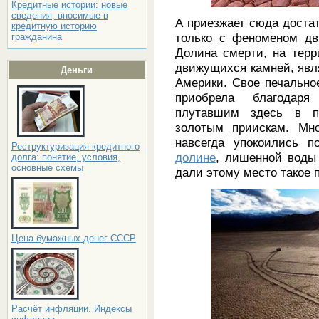
Кредитные истории: новые
сведения, вносимые в
А приезжает сюда достат
кредитную историю
только с феноменом дв
гражданина
Долина смерти, на терр
движущихся камней, явл
Деньги
Америки. Свое печально
приобрела благодаря
плутавшим здесь в п
золотым приискам. Мн
навсегда упокоились
Реструктуризация кредитного
, лишенной воды 
долине
долга: понятие, условия,
основные схемы
дали этому место такое 
Цена бумажных денег СССР
Расчёт инфляции. Индексы