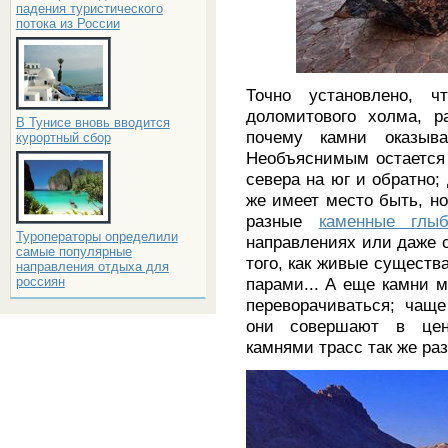
падения туристического
потока из России
Точно установлено, 
доломитового холма, р
В Тунисе вновь вводится
почему камни оказыв
курортный сбор
Необъяснимым остается
севера на юг и обратно;
же имеет место быть, но
разные
каменные глы
Туроператоры определили
направлениях или даже 
самые популярные
того, как живые существ
направления отдыха для
парами... А еще камни м
россиян
переворачиваться; чаще
они совершают в цен
камнями трасс так же ра