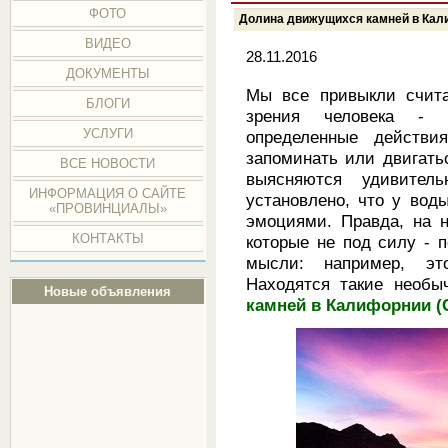
ФОТО
Долина движущихся камней в Ка
ВИДЕО
28.11.2016
ДОКУМЕНТЫ
Мы все привыкли счита
БЛОГИ
зрения человека - о
УСЛУГИ
определенные действия
запоминать или двигатьс
ВСЕ НОВОСТИ
выясняются удивител
ИНФОРМАЦИЯ О САЙТЕ
установлено, что у вод
«ПРОВИНЦИАЛЫ»
эмоциями. Правда, на 
КОНТАКТЫ
которые не под силу - п
мысли: например, эт
Находятся такие необ
Новые объявления
камней в Калифорнии 