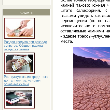
камней таково: южная 
штате Калифорния. К 
Кредиты
глазами увидеть как дв
перемещения (но не са
исключительно с помощ
оставляемые камнями на
- эдакие трассы-углубле
места.
Раздел кредита при разводе
супругов. Общие правила
раздела кредита
Реструктуризация кредитного
долга: понятие, условия,
основные схемы