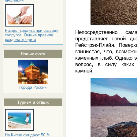
инфляции
Раздел кредита при разводе
Непосредственно са
супругов. Общие правила
представляет собой д
раздела кредита
Рейстрэк-Плайя. Поверх
глинистая, что, возмож
Новые фото
каменных глыб. Однако э
вопрос, в силу каких
камней.
Города России
Туризм и отдых
На Кипре ожидают 50 %