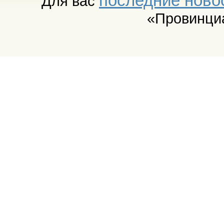
последние ново
Для вас
«Провинци