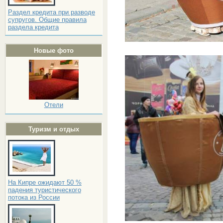
Раздел кредита при разводе
супругов. Общие правила
раздела кредита
Новые фото
Отели
Туризм и отдых
На Кипре ожидают 50 %
падения туристического
потока из России