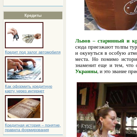
Кредиты
Львов – старинный и к
сюда приезжают толпы тур
Кредит под залог автомобиля
и окунуться в особую ат
места. Но помимо истори
знаменит еще и тем, что
Украины
, и это звание пр
Как оформить кредитную
карту через интернет
Кредитная история – понятие,
правила формирования