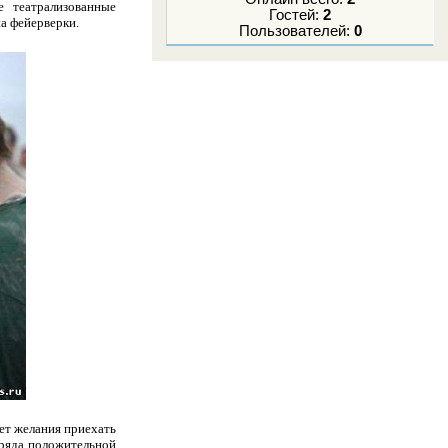
е театрализованные
Гостей:
2
а фейерверки.
Пользователей:
0
ет желания приехать
ряда положительной