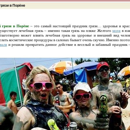
грязи в Порёне
 грязи в Порёне
– это самый настоящий праздник грязи… здоровья и крас
 существует лечебная грязь – именно такая грязь на пляже Желтого
моря
в юж
благотворно может влиять лечебная грязь на здоровье и внешний вид челове
елать косметические процедуры в салонах бывает очень скучно. Именно поэт
валя
и решили превратить данное действие в веселый и забавный праздник 