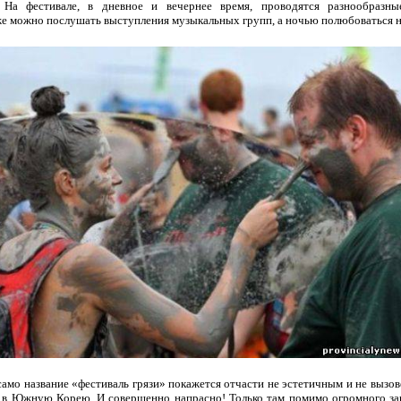
 На фестивале, в дневное и вечернее время, проводятся разнообразны
 же можно послушать выступления музыкальных групп, а ночью полюбоваться н
амо название «фестиваль грязи» покажется отчасти не эстетичным и не вызов
е в Южную Корею. И совершенно напрасно! Только там помимо огромного за