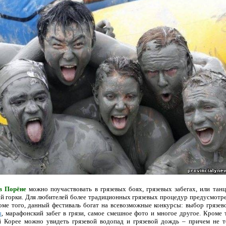
 в Порёне
можно поучаствовать в грязевых боях, грязевых забегах, или танц
вой горки. Для любителей более традиционных грязевых процедур предусмотре
оме того, данный фестиваль богат на всевозможные конкурсы: выбор грязево
ы
, марафонский забег в грязи, самое смешное фото и многое другое. Кроме т
 Корее можно увидеть грязевой водопад и грязевой дождь – причем не то