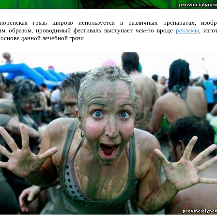
 порёнская грязь широко используется в различных препаратах, изоб
ким образом, проводимый фестиваль выступает чем-то вроде
рекламы
, изг
основе данной лечебной грязи.