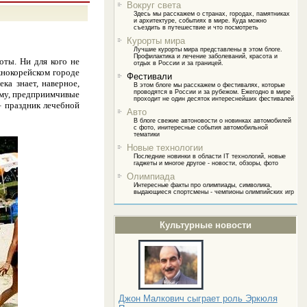
Вокруг света
Здесь мы расскажем о странах, городах, памятниках
и архитектуре, событиях в мире. Куда можно
съездить в путешествие и что посмотреть
Курорты мира
Лучшие курорты мира представлены в этом блоге.
Профилактика и лечение заболеваний, красота и
оты. Ни для кого не
отдых в России и за границей.
нокорейском городе
Фестивали
ка знает, наверное,
В этом блоге мы расскажем о фестивалях, которые
проводятся в России и за рубежом. Ежегодно в мире
ому, предприимчивые
проходит не один десяток интереснейших фестивалей
– праздник лечебной
Авто
В блоге свежие автоновости о новинках автомобилей
с фото, инитересные события автомобильной
тематики
Новые технологии
Последние новинки в области IT технологий, новые
гаджеты и многое другое - новости, обзоры, фото
Олимпиада
Интересные факты про олимпиады, символика,
выдающиеся спортсмены - чемпионы олимпийских игр
Культурные новости
Джон Малкович сыграет роль Эркюля