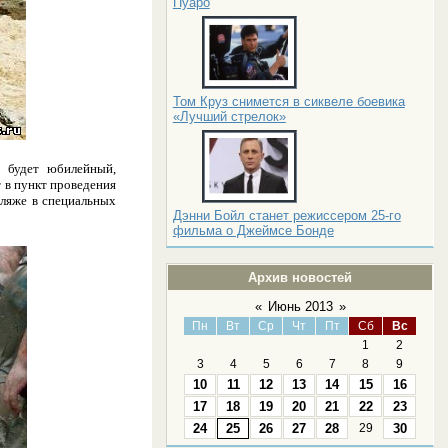
Пуаро
Том Круз снимется в сиквеле боевика
«Лучший стрелок»
у будет юбилейный,
 в пункт проведения
пляже в специальных
Дэнни Бойл станет режиссером 25-го
фильма о Джеймсе Бонде
Архив новостей
«
Июнь 2013
»
Пн
Вт
Ср
Чт
Пт
Сб
Вс
1
2
3
4
5
6
7
8
9
10
11
12
13
14
15
16
17
18
19
20
21
22
23
24
25
26
27
28
29
30