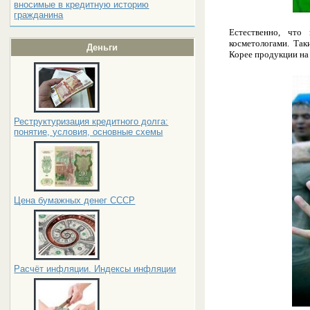
вносимые в кредитную историю
гражданина
Естественно, что
косметологами. Та
Деньги
Корее продукции на 
Реструктуризация кредитного долга:
понятие, условия, основные схемы
Цена бумажных денег СССР
Расчёт инфляции. Индексы инфляции