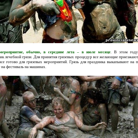
мероприятие, обычно, в середине лета – в июле месяце
. В этом год
ик лечебной грязи. Для принятия грязевых процедур все желающие приезжают
 все готово для грязевых мероприятий. Грязь для праздника выкапывают на 
 на фестиваль на машинах.