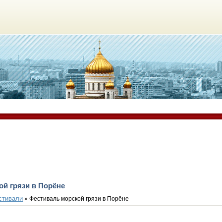
й грязи в Порёне
стивали
» Фестиваль морской грязи в Порёне