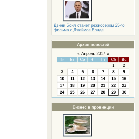
Дэнни Бойл станет режиссером 25-го
фильма о Джеймсе Бонде
Архив новостей
«
Апрель 2017
»
Пн
Вт
Ср
Чт
Пт
Сб
Вс
1
2
3
4
5
6
7
8
9
10
11
12
13
14
15
16
17
18
19
20
21
22
23
24
25
26
27
28
29
30
Бизнес в провинции