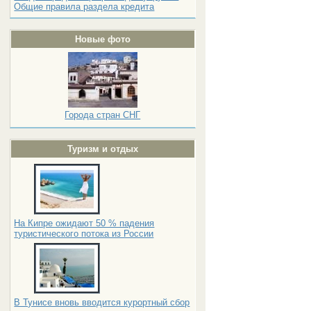
Общие правила раздела кредита
Новые фото
Города стран СНГ
Туризм и отдых
На Кипре ожидают 50 % падения
туристического потока из России
В Тунисе вновь вводится курортный сбор