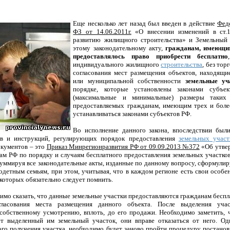
Еще несколько лет назад был введен в действие
Фед
ФЗ от 14.06.2011г.
«О внесении изменений в ст.
развитию жилищного строительства» и Земельный 
этому законодательному акту,
гражданам, имеющим
предоставлялось право приобрести бесплатно
индивидуального жилищного
строительства
, без тор
согласования мест размещения объектов, находящи
или муниципальной собственности
земельные уч
порядке, которые установлены законами субъе
(максимальные и минимальные) размеры таки
предоставляемых гражданам, имеющим трех и боле
устанавливаться законами субъектов РФ.
Во исполнение данного закона, впоследствии был
ов и инструкций, регулирующих порядок предоставления
земельных участ
окументов – это
Приказ Минрегионразвития РФ от 09.09.2013 №372
«Об утве
ам РФ по порядку и случаям бесплатного предоставления земельных участк
Суммируя все законодательные акты, изданные по данному вопросу, сформули
одетным семьям, при этом, учитывая, что в каждом регионе есть свои особе
 которых обязательно следует помнить.
имо сказать, что данные земельные участки предоставляются гражданам беспл
огласования места размещения данного объекта. После выделения учас
собственному усмотрению, вплоть, до его продажи. Необходимо заметить, ч
ет выделенный им земельный участок, они вправе отказаться от него. Од
го получения участка, необходимо будет заново пройти процедуру постановк