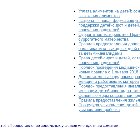
Уплата алиментов на детей: ос
взыскания алиментов
Патронат – новая форма защит
поддержки детей-сирот и детей
попечения родителей
Суррогатное материнство. Пра
суррогатного материнства
Правила предоставления допо
оплачиваемых выходных дней 
за детьми-инвалидами
Права детей-сирот и детей, ост
попечения родителей
Порядок проведения медицинск
новые правила с 1 января 2018 
Дополнительные трудовые пра
женщин и работающих матерей
Порядок предоставления инвал
имеющим детей-инвалидов, жи
Основные меры социальной под
Правила предоставления жилья
Процедура усыновления детей.
усыновления ребенка
атье «Предоставление земельных участков многодетным семьям»