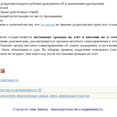
 о рождении каждого ребенка (документы об усыновлении/удочерении)
ителей
 браке (для полных семей)
дающий регистрацию по месту проживания
ьи
опеки и попечительства, что
родители
не лишены родительских прав (что усын
нтов осуществляется
постановка граждан на учет и внесение их в соо
ными документами, рассматривается органом местного самоуправления в теч
 Решение органа местного самоуправления, об отказе гражданину в постановк
т быть обжаловано в суде. По общему, правилу, выделение земельного уча
ено не позднее, чем через год, после постановки граждан на учет.
ncialynews.ru
льство и недвижимость
W
родители
многодетные семьи
дети
земельные участки
:
,
,
,
Статьи по теме Законы - Законодательство и недвижимость: