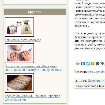
-копий свидетельства
-копии паспортов род
-копия свидетельства о
Кредиты
-документ, подтверж
-справка о составе сем
-справка, из органов 
отменено).
После подачи докуме
Заявление с приложен
Как можно взять кредит?
дня его поступления.
снятии с учета, може
должно быть осуществл
Договор поручительства. Что нужно
знать, решаясь выступить поручителем
http://provi
Источник:
Законодате
25.10.2013
Просмотров
:
8521
|
Теги
Кредитная история – понятие, правила
формирования