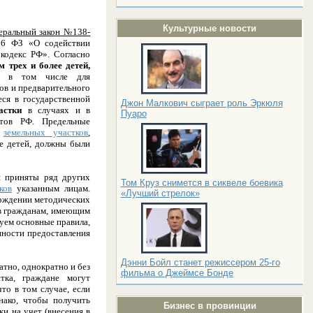
Культурные новости
еральный закон №138-
16 ФЗ «О содействии
кодекс РФ». Согласно
 трех и более детей,
, в том числе для
гов и предварительного
еся в государственной
Джон Малкович сыграет роль Эркюля
астки
в случаях и в
Пуаро
ктов РФ. Предельные
х
земельных участков
,
е детей, должны были
и приняты ряд других
Том Круз снимется в сиквеле боевика
ков
указанным лицам.
«Лучший стрелок»
рждении методических
ов гражданам, имеющим
руем основные правила,
нности предоставления
Дэнни Бойл станет режиссером 25-го
атно, однократно и без
фильма о Джеймсе Бонде
тка, граждане могут
то в том случае, если
нако, чтобы получить
Бизнес в провинции
и на учет (внесения в