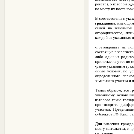
реестр), о которой бу
по месту их постановк
В соответствии с ука
гражданам
, имеющим
семей на земельном 
огородничества, лич
каждой из указанных ц
-претендовать на по
состоящие в зарегистр
либо один из родите
принятые на учет по м
-ранее указанным граж
-иные условия, по у
определенного перио
земельного участка и п
Таким образом, все г
указанному основани
которого такие граж
производится диффер
участков. Предельны
субъектов РФ. Как пра
Для внесения гражда
месту жительства, с 
-заявления