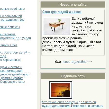
Новости дизайна
новные проблемы
Стол для людей и кошек
ы и социальной
Если любимый
, оставшихся без
домашний питомец
не дает вам
вовые аспекты
спокойно работать
за столом, то эту
лнительных
проблему можно решить
родителям для ухода
дизайнерским путем. Офисный стол
авшихся без
не только для людей, но и котов
займет делом всех.
их осмотров детей –
года
ва беременных
Все
>>
новости дизайна
идам и семьям,
лых помещений
держки детей-сирот.
Недвижимость
 детям-сиротам
 Основные этапы
Что такое счет эскроу и для чего он
нужен дольщикам. Изменения в законе о