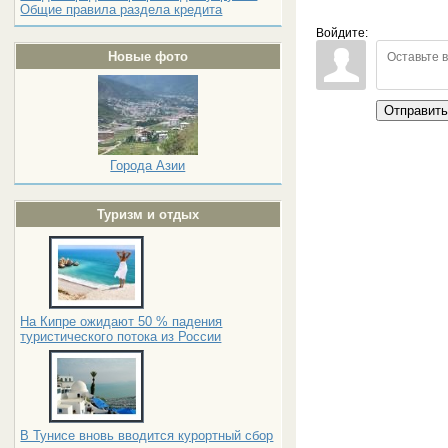
Общие правила раздела кредита
Войдите:
Новые фото
Отправит
Города Азии
Туризм и отдых
На Кипре ожидают 50 % падения
туристического потока из России
В Тунисе вновь вводится курортный сбор