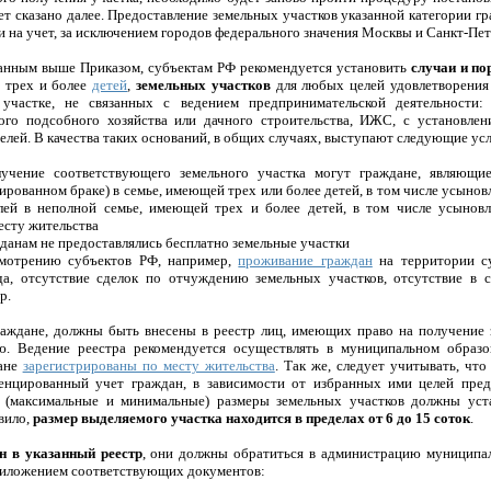
дет сказано далее. Предоставление земельных участков указанной категории г
и на учет, за исключением городов федерального значения Москвы и Санкт-Пе
занным выше Приказом, субъектам РФ рекомендуется установить
случаи и по
 трех и более
детей
,
земельных участков
для любых целей удовлетворения
участке, не связанных с ведением предпринимательской деятельности: 
ного подсобного хозяйства или дачного строительства, ИЖС, с установлен
елей. В качества таких оснований, в общих случаях, выступают следующие ус
лучение соответствующего земельного участка могут граждане, являющ
ированном браке) в семье, имеющей трех или более детей, в том числе усыно
лей в неполной семье, имеющей трех и более детей, в том числе усыновл
есту жительства
данам не предоставлялись бесплатно земельные участки
смотрению субъектов РФ, например,
проживание граждан
на территории с
да, отсутствие сделок по отчуждению земельных участков, отсутствие в с
р.
раждане, должны быть внесены в реестр лиц, имеющих право на получение 
ю. Ведение реестра рекомендуется осуществлять в муниципальном образо
дане
зарегистрированы по месту жительства
. Так же, следует учитывать, что
енцированный учет граждан, в зависимости от избранных ими целей пред
е (максимальные и минимальные) размеры земельных участков должны уста
вило,
размер выделяемого участка находится в пределах от 6 до 15 соток
.
н в указанный реестр
, они должны обратиться в администрацию муниципал
приложением соответствующих документов: