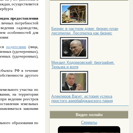
раждан, осуществляется
тербурга
рядок предоставления
 личных потребностей
ведения садоводства,
Бизнес в частном доме: бизнес-план
ием особенностей для
лесопилки. Лесопилка как бизнес
ловия:
иеся
родителями
(лица,
вленных (удочеренных),
енных (удочеренных),
Михаил Ходорковский: биография.
Тюрьма и воля
убъекта РФ в течение
обственности другого
земельного участка по
вании, на территории
Алекперов Вагит: история успеха
 при ведении реестров
простого азербайджанского парня
оставления земельных
навливаться законами
Видео онлайн
Сериалы
ьного образования по