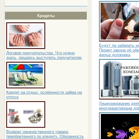
Кредиты
Будут ли забирать е
Проект закона об об
Договор поручительства. Что нужно
жилье должника
знать, решаясь выступить поручителем
Кредит на отдых: особенности займа на
отпуск
Лицензирование дея
многоквартирным до
Возврат некачественного товара,
приобретенного по кредиту. Обязанность