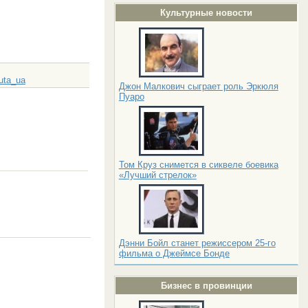
Культурные новости
uta_ua
Джон Малкович сыграет роль Эркюля
Пуаро
Том Круз снимется в сиквеле боевика
«Лучший стрелок»
Дэнни Бойл станет режиссером 25-го
фильма о Джеймсе Бонде
Бизнес в провинции