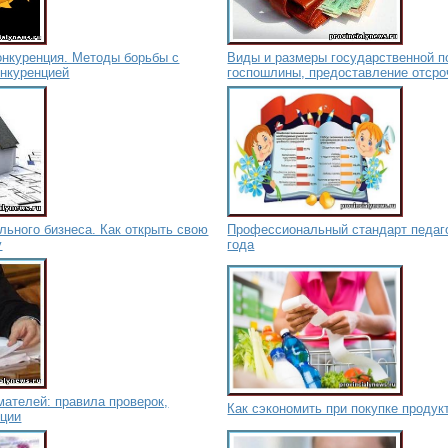
онкуренция. Методы борьбы с
Виды и размеры государственной п
онкуренцией
госпошлины, предоставление отсро
льного бизнеса. Как открыть свою
Профессиональный стандарт педаго
у
года
ателей: правила проверок,
Как сэкономить при покупке продук
нции