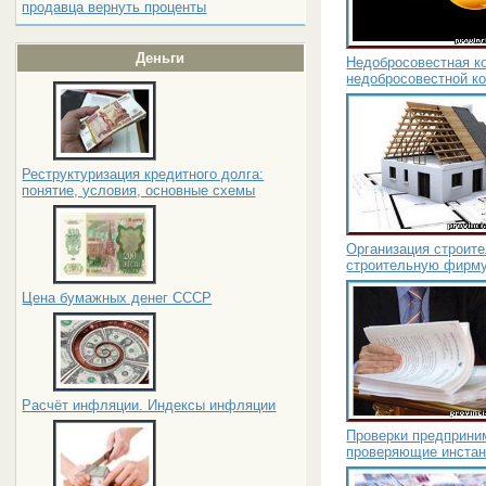
продавца вернуть проценты
Деньги
Недобросовестная к
недобросовестной к
Реструктуризация кредитного долга:
понятие, условия, основные схемы
Организация строите
строительную фирм
Цена бумажных денег СССР
Расчёт инфляции. Индексы инфляции
Проверки предприним
проверяющие инста