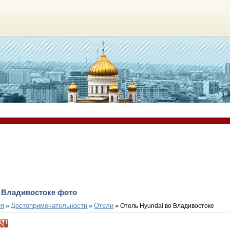
о Владивостоке фото
ея
Достопримечательности
Отели
»
»
» Отель Hyundai во Владивостоке