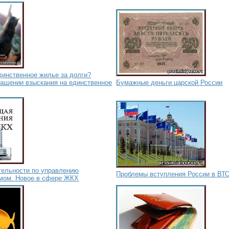
динственное жилье за долги?
ращении взыскания на единственное
Бумажные деньги царской России
тельности по управлению
Проблемы вступления России в ВТ
мом. Новое в сфере ЖКХ