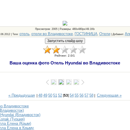
Просмотров
: 2005 |
Размеры
: 480x480px/49.1Kb
отель
отели во Владивостоке
ГОСТИНИЦА
Отели
An
6.06.2012 |
Теги
:
,
,
,
|
Добавил
:
Рейтинг
:
2.0
/
1
Ваша оценка фото Отель Hyundai во Владивостоке
« Предыдущая
48
49
50
51
52
54
55
56
57
58
Следующая »
|
[
53
]
|
во Владивостоке
(Владивосток)
 Hyundai (Владивосток)
Konak (Турция)
лла Елена (Крым)
лла Елена в Крыму