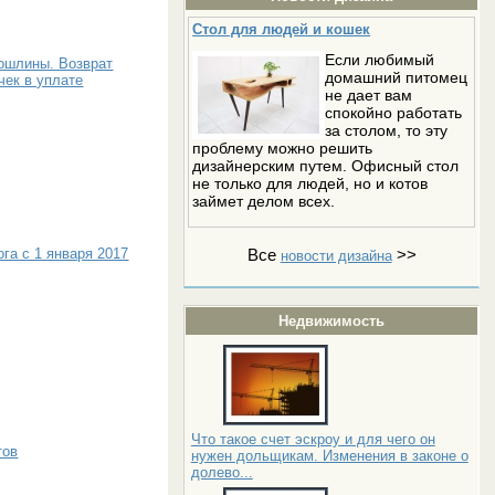
Стол для людей и кошек
Если любимый
ошлины. Возврат
домашний питомец
чек в уплате
не дает вам
спокойно работать
за столом, то эту
проблему можно решить
дизайнерским путем. Офисный стол
не только для людей, но и котов
займет делом всех.
га с 1 января 2017
Все
>>
новости дизайна
Недвижимость
Что такое счет эскроу и для чего он
тов
нужен дольщикам. Изменения в законе о
долево...