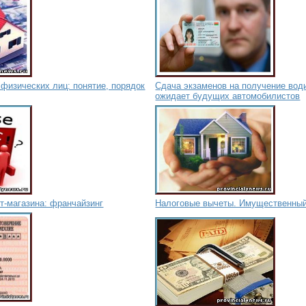
физических лиц: понятие, порядок
Сдача экзаменов на получение води
ожидает будущих автомобилистов
т-магазина: франчайзинг
Налоговые вычеты. Имущественный