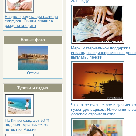
2014 году
Раздел кредита при разводе
супругов. Общие правила
раздела кредита
Новые фото
Меры материальной поддержки
инвалидов: единовременные дене
выплаты, пенсии
Отели
Туризм и отдых
Что такое счет эскроу и для чего 
нужен дольщикам. Изменения в за
долевом строительстве
На Кипре ожидают 50 %
падения туристического
потока из России