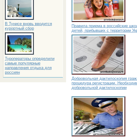
В Тунисе вновь вводится
Правила приема в российские шк
курортный сбор
детей, прибывших с территории У
Туроператоры определили
самые популярные
направления отдыха для
россиян
Добровольная дактилоскопия граж
процедура регистрации. Необходи
добровольной дактилоскопии