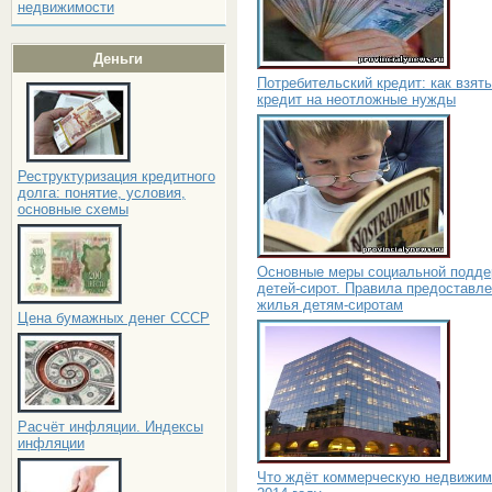
недвижимости
Деньги
Потребительский кредит: как взять
кредит на неотложные нужды
Реструктуризация кредитного
долга: понятие, условия,
основные схемы
Основные меры социальной подде
детей-сирот. Правила предоставл
жилья детям-сиротам
Цена бумажных денег СССР
Расчёт инфляции. Индексы
инфляции
Что ждёт коммерческую недвижим