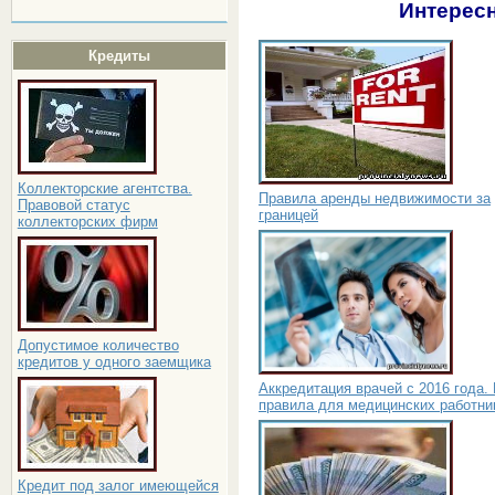
Интересн
Кредиты
Коллекторские агентства.
Правила аренды недвижимости за
Правовой статус
границей
коллекторских фирм
Допустимое количество
кредитов у одного заемщика
Аккредитация врачей с 2016 года.
правила для медицинских работни
Кредит под залог имеющейся