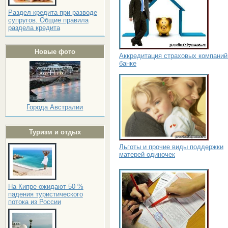
Раздел кредита при разводе
супругов. Общие правила
раздела кредита
Новые фото
Аккредитация страховых компаний
банке
Города Австралии
Туризм и отдых
Льготы и прочие виды поддержки
матерей одиночек
На Кипре ожидают 50 %
падения туристического
потока из России