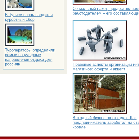
Социальный пакет, предоставляе
работодателем – его составляющ
В Тунисе вновь вводится
курортный сбор
Туроператоры определили
самые популярные
направления отдыха для
россиян
Правовые аспекты организации инт
магазинов: оферта и акцепт
Выгодный бизнес на отходах. Как
предприниматель заработал на ст
кровле