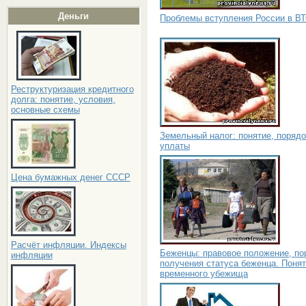
Деньги
Проблемы вступления России в В
Реструктуризация кредитного
долга: понятие, условия,
основные схемы
Земельный налог: понятие, порядо
уплаты
Цена бумажных денег СССР
Расчёт инфляции. Индексы
Беженцы: правовое положение, по
инфляции
получения статуса беженца. Поня
временного убежища