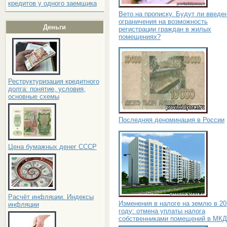
кредитов у одного заемщика
Вето на прописку. Будут ли введе
ограничения на возможность
Деньги
регистрации граждан в жилых
помещениях?
Реструктуризация кредитного
долга: понятие, условия,
основные схемы
Последняя деноминация в России
Цена бумажных денег СССР
Расчёт инфляции. Индексы
Изменения в налоге на землю в 20
инфляции
году: отмена уплаты налога
собственниками помещений в МКД