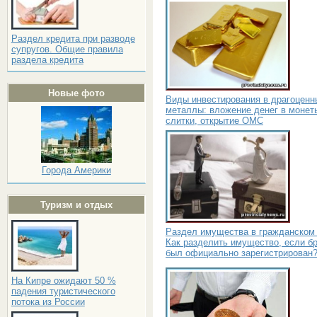
Раздел кредита при разводе
супругов. Общие правила
раздела кредита
Новые фото
Виды инвестирования в драгоценн
металлы: вложение денег в монет
слитки, открытие ОМС
Города Америки
Туризм и отдых
Раздел имущества в гражданском 
Как разделить имущество, если бр
был официально зарегистрирован
На Кипре ожидают 50 %
падения туристического
потока из России