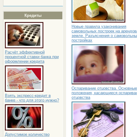
Кредиты
Новые правила узаконивания
самовольных построек на арендов
земле. Разъяснения о самовольн
постройках
Расчёт эффективной
процентной ставки банка при
оформлении кредита
Оспаривание отцовства. Основные
положения, касающиеся оспарива
Взять экспресс-кредит в
отцовства
банке - что для этого нужно?
Допустимое количество