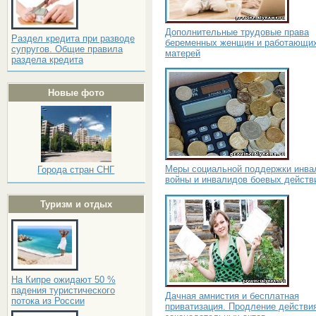
Дополнительные трудовые права
Раздел кредита при разводе
беременных женщин и работающи
супругов. Общие правила
матерей
раздела кредита
Новые фото
Меры социальной поддержки инва
Города стран СНГ
войны и инвалидов боевых действ
Туризм и отдых
На Кипре ожидают 50 %
падения туристического
Дачная амнистия и бесплатная
потока из России
приватизация. Продление действи