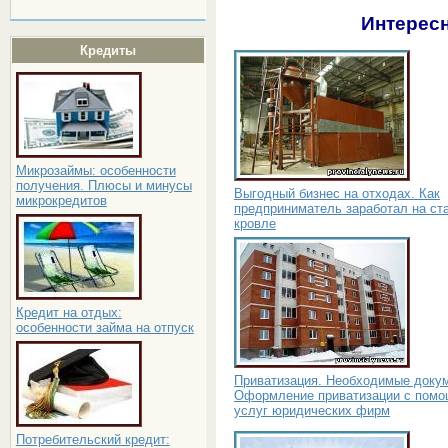
Интересн
Кредиты
Микрозаймы: особенности
получения. Плюсы и минусы
Выгодный бизнес на отходах. Как
микрокредитов
предприниматель заработал на ст
кровле
Кредит на отдых:
особенности займа на отпуск
Приватизация. Необходимые доку
Оформление приватизации с пом
услуг юридических фирм
Потребительский кредит: