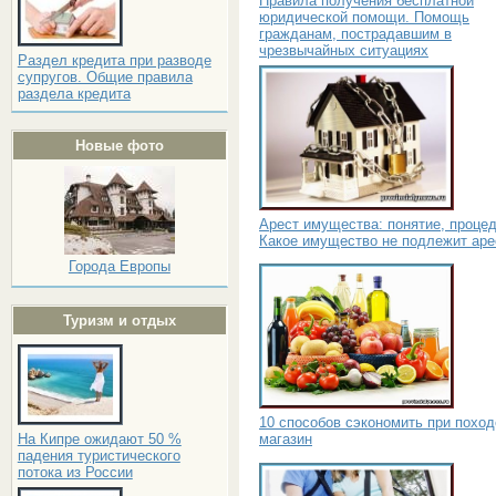
Правила получения бесплатной
юридической помощи. Помощь
гражданам, пострадавшим в
чрезвычайных ситуациях
Раздел кредита при разводе
супругов. Общие правила
раздела кредита
Новые фото
Арест имущества: понятие, процед
Какое имущество не подлежит аре
Города Европы
Туризм и отдых
10 способов сэкономить при поход
магазин
На Кипре ожидают 50 %
падения туристического
потока из России