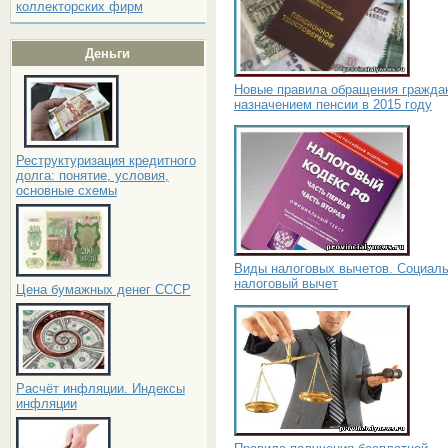
коллекторских фирм
Деньги
Новые правила обращения гражда
назначением пенсии в 2015 году
Реструктуризация кредитного
долга: понятие, условия,
основные схемы
Виды налоговых вычетов. Социал
налоговый вычет
Цена бумажных денег СССР
Расчёт инфляции. Индексы
инфляции