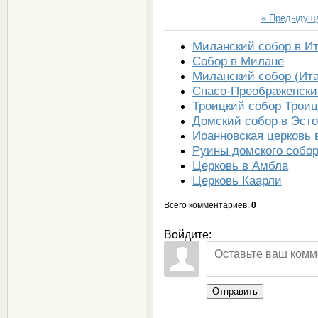
« Предыдущ
Миланский собор в И
Собор в Милане
Миланский собор (Ит
Спасо-Преображенски
Троицкий собор Трои
Домский собор в Эст
Иоанновская церковь 
Руины домского собо
Церковь в Амбла
Церковь Каарли
Всего комментариев
:
0
Войдите:
Отправить