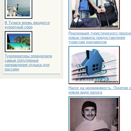
В Тунисе вновь вводится
курортный сбор
Реализация туристического продук
новые правила предоставления
туристам документов
Туроператоры определили
самые популярные
направления отдыха для
россиян
Налог на недвижимость. Понятие 
новом виде налога