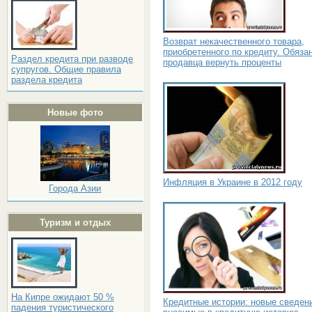
Возврат некачественного товара,
приобретенного по кредиту. Обяза
Раздел кредита при разводе
продавца вернуть проценты
супругов. Общие правила
раздела кредита
Новые фото
Инфляция в Украине в 2012 году
Города Азии
Туризм и отдых
На Кипре ожидают 50 %
Кредитные истории: новые сведен
падения туристического