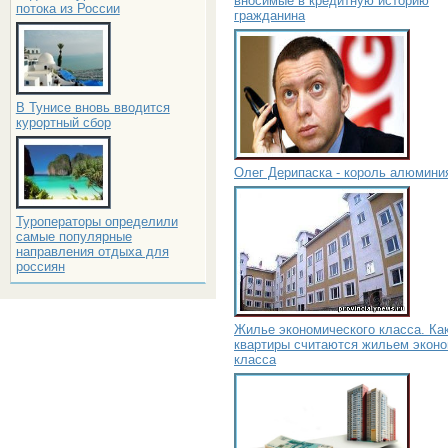
вносимые в кредитную историю
потока из России
гражданина
В Тунисе вновь вводится
курортный сбор
Олег Дерипаска - король алюмини
Туроператоры определили
самые популярные
направления отдыха для
россиян
Жилье экономического класса. Ка
квартиры считаются жильем эконо
класса