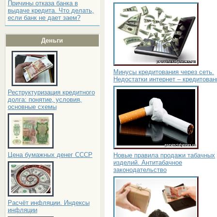
Причины отказа банка в
выдаче кредита. Что делать,
если банк не дает заем?
Деньги
Минусы кредитования через сеть.
Недостатки интернет – кредитован
Реструктуризация кредитного
долга: понятие, условия,
основные схемы
Цена бумажных денег СССР
Новые правила продажи табачных
изделий. Антитабачное
законодательство
Расчёт инфляции. Индексы
инфляции