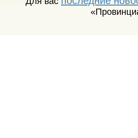
последние ново
Для вас
«Провинци