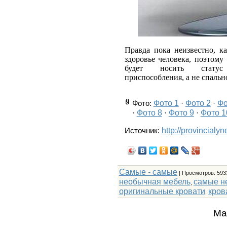
Правда пока неизвестно, к
здоровье человека, поэтому
будет носить статус 
приспособления, а не спальн
Фото 1
Фото 2
Фо
Фото
:
·
·
Фото 8
Фото 9
Фото 1
·
·
·
http://provincialy
Источник:
Самые - самые
|
Просмотров
: 593
необычная мебель
самые н
,
оригинальные кровати
кров
,
Ма