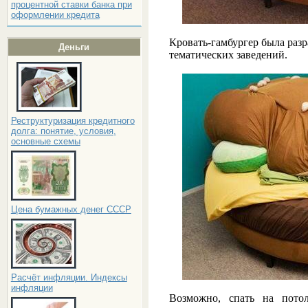
процентной ставки банка при
оформлении кредита
Кровать-гамбургер была разр
Деньги
тематических заведений.
Реструктуризация кредитного
долга: понятие, условия,
основные схемы
Цена бумажных денег СССР
Расчёт инфляции. Индексы
инфляции
Возможно, спать на пото