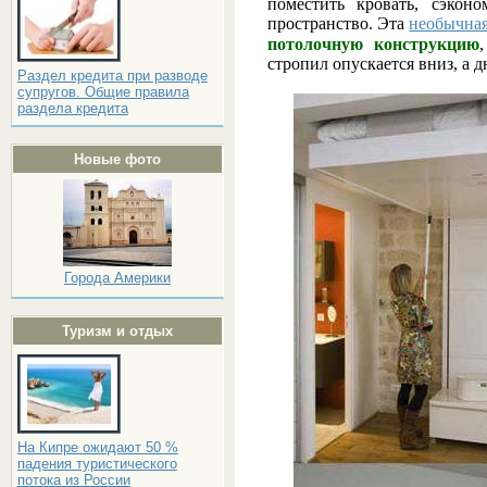
поместить кровать, сэкон
пространство. Эта
необычна
потолочную конструкцию
стропил опускается вниз, а 
Раздел кредита при разводе
супругов. Общие правила
раздела кредита
Новые фото
Города Америки
Туризм и отдых
На Кипре ожидают 50 %
падения туристического
потока из России