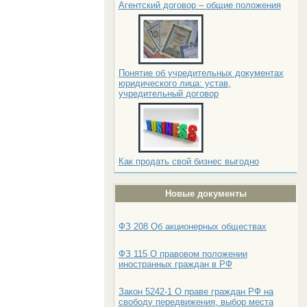
Агентский договор – общие положения
Понятие об учредительных документах
юридического лица: устав,
учредительный договор
Как продать свой бизнес выгодно
Новые документы
ФЗ 208 Об акционерных обществах
ФЗ 115 О правовом положении
иностранных граждан в РФ
Закон 5242-1 О праве граждан РФ на
свободу передвижения, выбор места