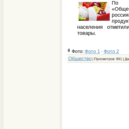
По 
«Обще
росси
проду
населения отметил
товары.
Фото 1
Фото 2
Фото:
·
Общество
| Просмотров: 991 | Д