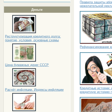
Правила защиты або
нежелательной рек
Деньги
Реструктуризация кредитного долга:
понятие, условия, основные схемы
Рефинансирование кр
Цена бумажных денег СССР
Кредитные истории: 
Расчёт инфляции. Индексы инфляции
кредитную историю 