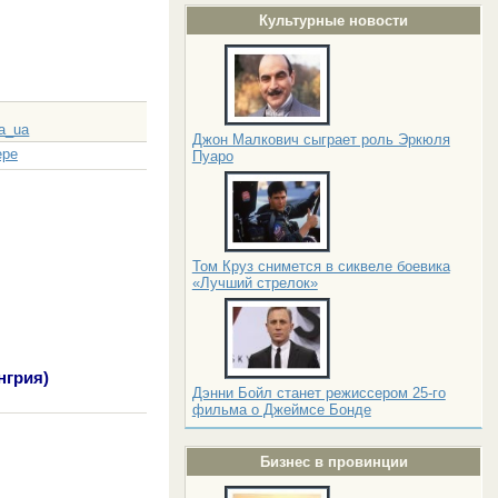
Культурные новости
a_ua
Джон Малкович сыграет роль Эркюля
ере
Пуаро
Том Круз снимется в сиквеле боевика
«Лучший стрелок»
нгрия)
Дэнни Бойл станет режиссером 25-го
фильма о Джеймсе Бонде
Бизнес в провинции