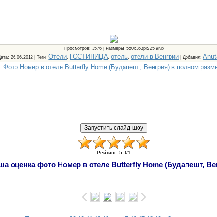
Просмотров
: 1576 |
Размеры
: 550x353px/25.9Kb
Отели
ГОСТИНИЦА
отель
отели в Венгрии
Anut
Дата
: 26.06.2012 |
Теги
:
,
,
,
|
Добавил
:
Фото Номер в отеле Butterfly Home (Будапешт, Венгрия) в полном разм
Рейтинг
:
5.0
/
1
ша оценка фото Номер в отеле Butterfly Home (Будапешт, Ве