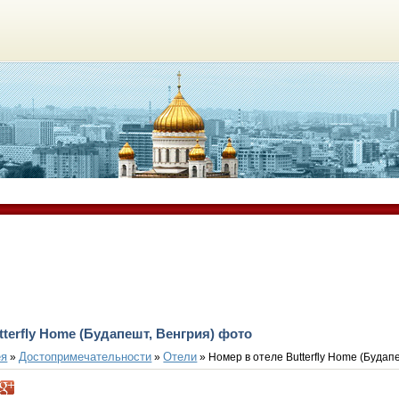
tterfly Home (Будапешт, Венгрия) фото
ея
Достопримечательности
Отели
»
»
» Номер в отеле Butterfly Home (Будап