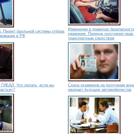
Изменения в правилах безопасност
. Проект балльной системы отбора
движения. Порядок получения прав
оживания в РФ
транспортным средством
 ГИБДД. Что делать, если вы
Сдача экзаменов на получение води
частья»?
ожидает будущих автомобилистов