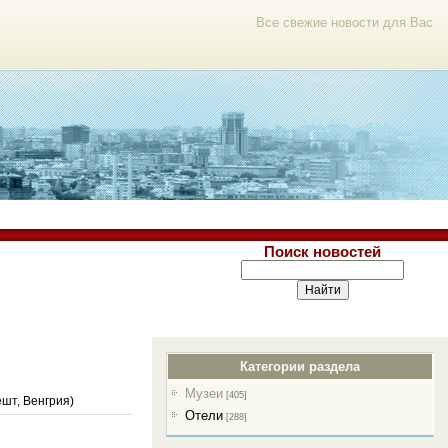
Все свежие новости для Вас
Поиск новостей
Категории раздела
Музеи
[405]
ешт, Венгрия)
Отели
[288]