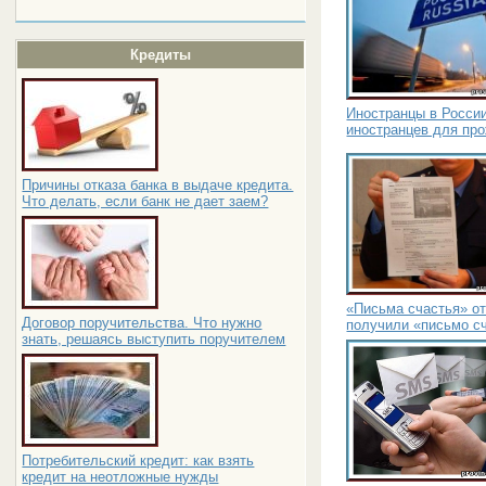
Кредиты
Иностранцы в России
иностранцев для пр
Причины отказа банка в выдаче кредита.
Что делать, если банк не дает заем?
«Письма счастья» от
Договор поручительства. Что нужно
получили «письмо с
знать, решаясь выступить поручителем
Потребительский кредит: как взять
кредит на неотложные нужды