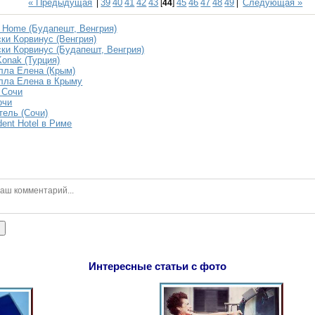
« Предыдущая
39
40
41
42
43
45
46
47
48
49
Следующая »
|
[
44
]
|
y Home (Будапешт, Венгрия)
ки Корвинус (Венгрия)
ки Корвинус (Будапешт, Венгрия)
Konak (Турция)
лла Елена (Крым)
лла Елена в Крыму
 Сочи
очи
тель (Сочи)
ent Hotel в Риме
ь
Интересные статьи с фото