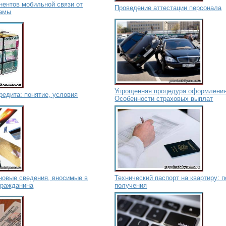
нентов мобильной связи от
Проведение аттестации персонала
ламы
Упрощенная процедура оформления
едита: понятие, условия
Особенности страховых выплат
новые сведения, вносимые в
Технический паспорт на квартиру: п
гражданина
получения