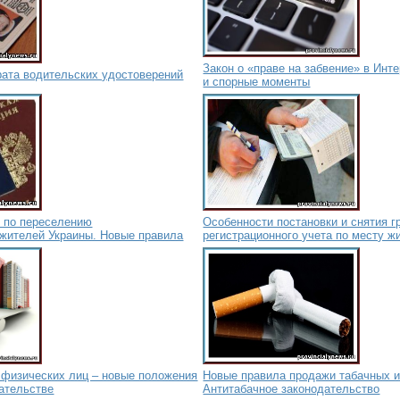
Закон о «праве на забвение» в Инте
рата водительских удостоверений
и спорные моменты
е по переселению
Особенности постановки и снятия г
 жителей Украины. Новые правила
регистрационного учета по месту ж
 физических лиц – новые положения
Новые правила продажи табачных и
ательстве
Антитабачное законодательство