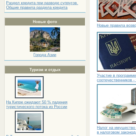
Раздел кредита при разводе супругов.
Общие правила раздела кредита
Новые фото
Новые правила возв
Города Азии
Туризм и отдых
Участие в программ
соотечественников -
На Кипре ожидают 50 % падения
туристического потока из России
Налог на имущество
в налоговом законод