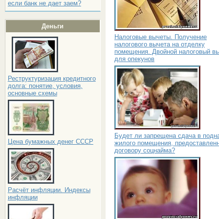
если банк не дает заем?
Деньги
Налоговые вычеты. Получение
налогового вычета на отделку
помещения. Двойной налоговый в
для опекунов
Реструктуризация кредитного
долга: понятие, условия,
основные схемы
Будет ли запрещена сдача в подн
Цена бумажных денег СССР
жилого помещения, предоставленн
договору соцнайма?
Расчёт инфляции. Индексы
инфляции