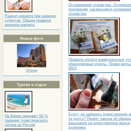
Оспаривание отцовства. Основные
положения, касающиеся оспарива
отцовства
Раздел кредита при разводе
супругов. Общие правила
раздела кредита
Новые фото
Правила оплата коммунальных усл
общедомовые нужды. Права жиль
МКД
Отели
Туризм и отдых
Будут ли забирать единственное 
На Кипре ожидают 50 %
за долги? Проект закона об обращ
падения туристического
взыскания на единственное жилье
потока из России
должника