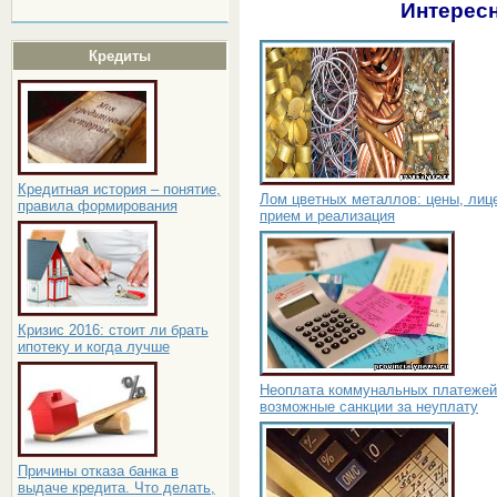
Интересн
Кредиты
Кредитная история – понятие,
Лом цветных металлов: цены, лиц
правила формирования
прием и реализация
Кризис 2016: стоит ли брать
ипотеку и когда лучше
Неоплата коммунальных платежей
возможные санкции за неуплату
Причины отказа банка в
выдаче кредита. Что делать,