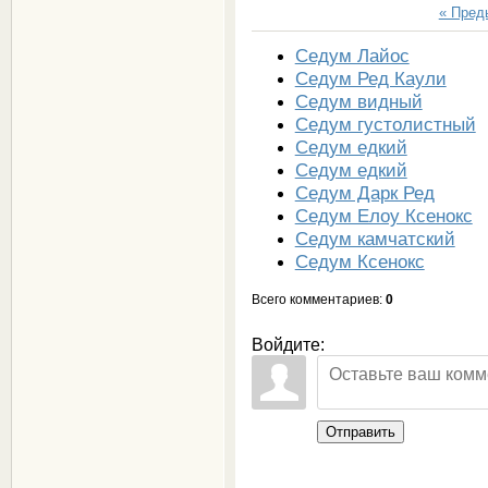
« Пре
Седум Лайос
Седум Ред Каули
Седум видный
Седум густолистный
Седум едкий
Седум едкий
Седум Дарк Ред
Седум Елоу Ксенокс
Седум камчатский
Седум Ксенокс
Всего комментариев
:
0
Войдите:
Отправить