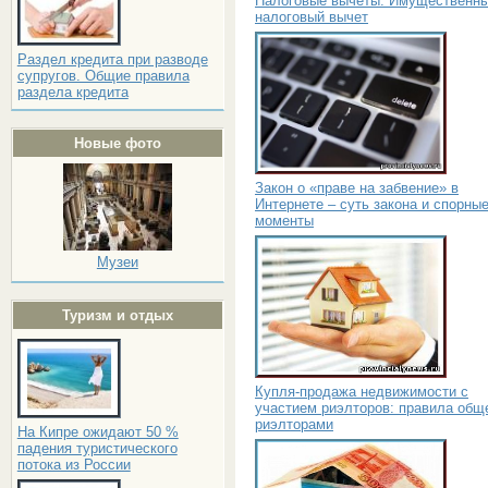
Налоговые вычеты. Имущественн
налоговый вычет
Раздел кредита при разводе
супругов. Общие правила
раздела кредита
Новые фото
Закон о «праве на забвение» в
Интернете – суть закона и спорны
моменты
Музеи
Туризм и отдых
Купля-продажа недвижимости с
участием риэлторов: правила общ
риэлторами
На Кипре ожидают 50 %
падения туристического
потока из России