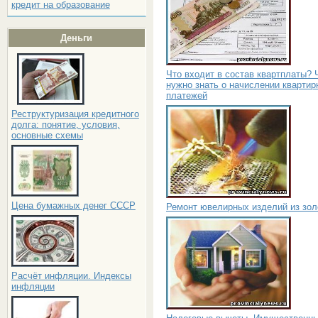
кредит на образование
Деньги
Что входит в состав квартплаты? 
нужно знать о начислении квартир
платежей
Реструктуризация кредитного
долга: понятие, условия,
основные схемы
Цена бумажных денег СССР
Ремонт ювелирных изделий из зол
Расчёт инфляции. Индексы
инфляции