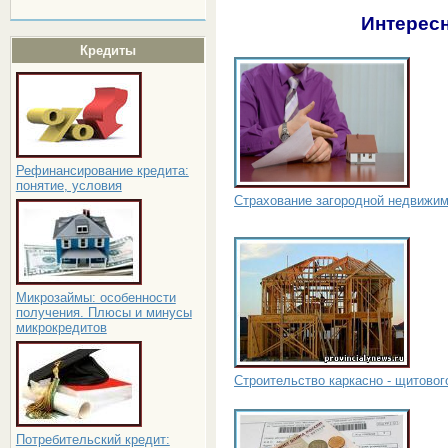
Интересн
Кредиты
Рефинансирование кредита:
понятие, условия
Страхование загородной недвижи
Микрозаймы: особенности
получения. Плюсы и минусы
микрокредитов
Строительство каркасно - щитовог
Потребительский кредит: