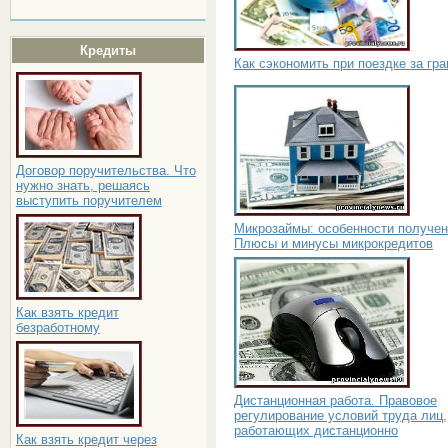
Кредиты
Как сэкономить при поездке за гр
Договор поручительства. Что
нужно знать, решаясь
выступить поручителем
Микрозаймы: особенности получен
Плюсы и минусы микрокредитов
Как взять кредит
безработному
Дистанционная работа. Правовое
регулирование условий труда лиц,
работающих дистанционно
Как взять кредит через