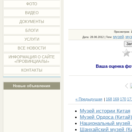
ФОТО
ВИДЕО
ДОКУМЕНТЫ
БЛОГИ
Просмотров
: 
музей
муз
Дата
: 28.06.2012 |
Теги
:
,
УСЛУГИ
ВСЕ НОВОСТИ
ИНФОРМАЦИЯ О САЙТЕ
«ПРОВИНЦИАЛЫ»
Ваша оценка фо
КОНТАКТЫ
Новые объявления
« Предыдущая
168
169
170
17
|
Музей истории Китая
Музей Ордоса (Китай
Национальный музей 
Шанхайский музей (К