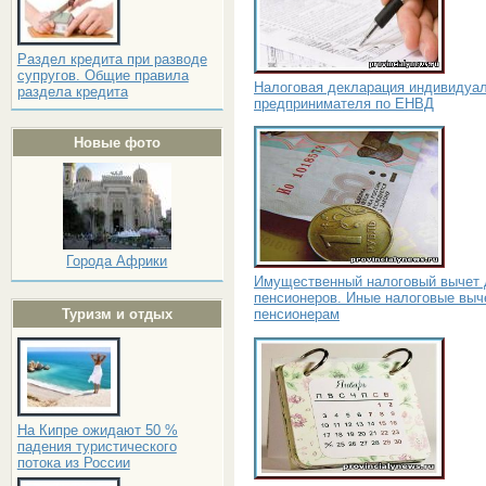
Раздел кредита при разводе
супругов. Общие правила
Налоговая декларация индивидуа
раздела кредита
предпринимателя по ЕНВД
Новые фото
Города Африки
Имущественный налоговый вычет 
пенсионеров. Иные налоговые выч
пенсионерам
Туризм и отдых
На Кипре ожидают 50 %
падения туристического
потока из России