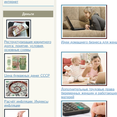
интернет
Деньги
Реструктуризация кредитного
Идеи домашнего бизнеса для жен
долга: понятие, условия,
основные схемы
Цена бумажных денег СССР
Дополнительные трудовые права
беременных женщин и работающи
матерей
Расчёт инфляции. Индексы
инфляции