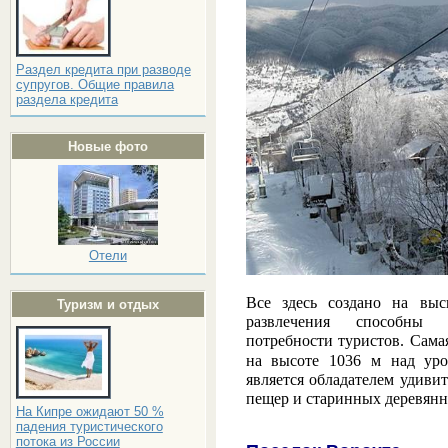
Раздел кредита при разводе
супругов. Общие правила
раздела кредита
Новые фото
Отели
Все здесь создано на вы
Туризм и отдых
развлечения способны 
потребности туристов. Сама
на высоте 1036 м над ур
является обладателем удив
пещер и старинных деревянн
На Кипре ожидают 50 %
падения туристического
потока из России