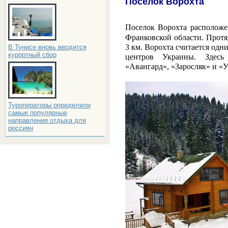
Поселок Ворохта
Поселок Ворохта расположе
Франковской области. Прот
3 км. Ворохта считается одн
В Тунисе вновь вводится
курортный сбор
центров Украины. Здесь
«Авангард», «Заросляк» и «
Туроператоры определили
самые популярные
направления отдыха для
россиян