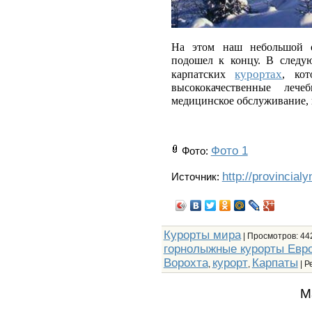
На этом наш небольшой
подошел к концу. В следу
курортах
карпатских
, ко
высококачественные леч
медицинское обслуживание, 
Фото 1
Фото
:
http://provincial
Источник:
Курорты мира
|
Просмотров
: 44
горнолыжные курорты Евр
Ворохта
курорт
Карпаты
,
,
|
Р
М