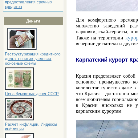
предоставления срочных
кредитов
Для комфортного времяпр
Деньги
множество заведений раз
парковки, скай-сервисы, пр
куро
Также на территории
вечерние дискотеки и другие
Реструктуризация кредитного
долга: понятие, условия,
Карпатский курорт Кр
основные схемы
Красия представляет собо
основное преимущество ко
количестве туристов даже в 
что Красия – достаточно мо
Цена бумажных денег СССР
всем любителям горнолыжног
в Красии нисколько не у
карпатским курортам.
Расчёт инфляции. Индексы
инфляции