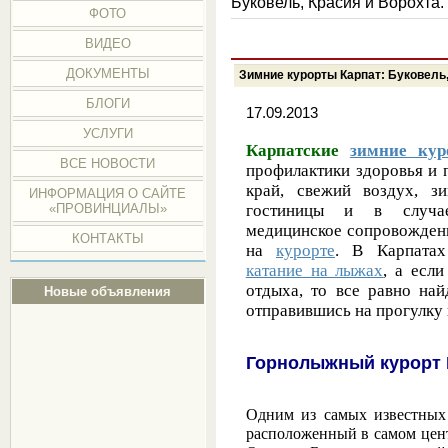
Буковель, Красия и Ворохта.
ФОТО
ВИДЕО
ДОКУМЕНТЫ
Зимние курорты Карпат: Буковель,
БЛОГИ
17.09.2013
УСЛУГИ
Карпатские
зимние кур
ВСЕ НОВОСТИ
профилактики здоровья и 
край, свежий воздух, з
ИНФОРМАЦИЯ О САЙТЕ
гостиницы и в случае
«ПРОВИНЦИАЛЫ»
медицинское сопровождени
КОНТАКТЫ
на
курорте
. В Карпатах
катание на лыжах
, а есл
отдыха, то все равно най
Новые объявления
отправившись на прогулку 
Горнолыжный курорт 
Одним из самых известных
расположенный в самом цент