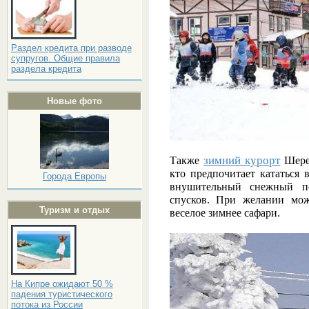
Раздел кредита при разводе
супругов. Общие правила
раздела кредита
Новые фото
зимний курорт
Также
Шерег
кто предпочитает кататься 
Города Европы
внушительный снежный п
спусков. При желании мож
Туризм и отдых
веселое зимнее сафари.
На Кипре ожидают 50 %
падения туристического
потока из России