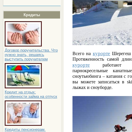
Кредиты
Договор поручительства. Что
курорте
Всего на
Шерегеш 
нужно знать, решаясь
Протяженность самой длин
выступить поручителем
курорте
работают гонд
парнокресельные канатн
сноутьюбинга – катания с го
вы можете записаться в ski
лыжах и сноуборде.
Кредит на отдых:
особенности займа на отпуск
Кредиты пенсионерам.