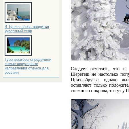
В Тунисе вновь вводится
курортный сбор
Туроператоры определили
самые популярные
направления отдыха для
Следует отметить, что 
россиян
Шерегеш не настолько попу
Приэльбрусье, однако лы
оставляют только положите
снежного покрова, то тут у 