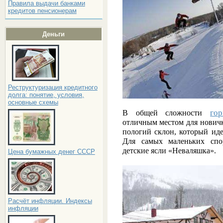
Правила выдачи банками
кредитов пенсионерам
Деньги
Реструктуризация кредитного
долга: понятие, условия,
основные схемы
го
В общей сложности
отличным местом для новичк
пологий склон, который ид
Для самых маленьких спо
детские ясли «Неваляшка».
Цена бумажных денег СССР
Расчёт инфляции. Индексы
инфляции